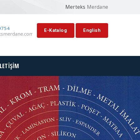
Merteks
Merdane
9754
E-Katalog
English
ksmerdane.com.tr
İLETİŞİM