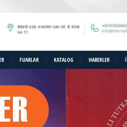
+90555986
ikitelli osb. esenler san sit. 8. blok
info@merte
no 11
ER
FUARLAR
KATALOG
HABERLER