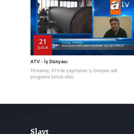
21
Şubat
ATV - İş Dünyası
Firmamız, ATV'de yayınlanan İş Dünyası adlı
programa konuk oldu.
Slayt