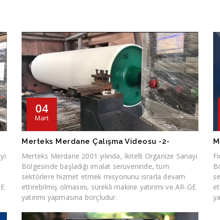
04
Mart
Merteks Merdane Çalışma Videosu -2-
M
yi
Merteks Merdane 2001 yılında, İkitelli Organize Sanayi
Fi
Bölgesinde başladığı imalat serüveninde, tüm
Bö
sektörlere hizmet etmek misyonunu ısrarla devam
s
GE
ettirebilmiş olmasını, sürekli makine yatırımı ve AR-GE
et
yatırımı yapmasına borçludur.
ya