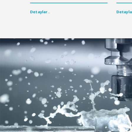
Detaylar..
Detayla
Charles A. M
gayretin sonucudur.
Kalite doğru ürün ya da hizmeti, m
doğru fiyatla koymaktır.