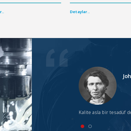
r..
Detaylar..
ills
Jo
üşterinin eline doğru zamanda ve
Kalite asla bir tesadüf d