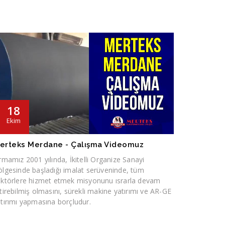
18
Ekim
erteks Merdane - Çalışma Videomuz
rmamız 2001 yılında, İkitelli Organize Sanayi
lgesinde başladığı imalat serüveninde, tüm
ektörlere hizmet etmek misyonunu ısrarla devam
tirebilmiş olmasını, sürekli makine yatırımı ve AR-GE
tırımı yapmasına borçludur.