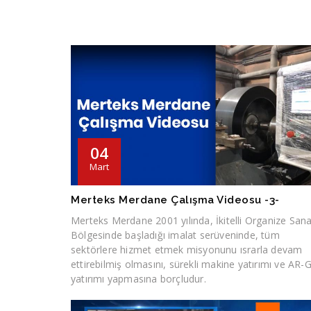
04
Mart
Merteks Merdane Çalışma Videosu -3-
Merteks Merdane 2001 yılında, İkitelli Organize Sana
Bölgesinde başladığı imalat serüveninde, tüm
sektörlere hizmet etmek misyonunu ısrarla devam
ettirebilmiş olmasını, sürekli makine yatırımı ve AR-
yatırımı yapmasına borçludur.