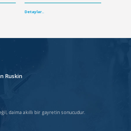
Detaylar..
hn Ruskin
eğil, daima akıllı bir gayretin sonucudur.
Kalite doğru
doğru fiyatla